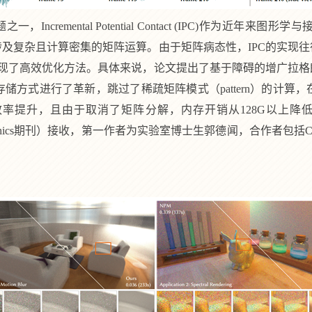
题之一，
Incremental Potential Contact (IPC)
作为近年来图形学与
涉及复杂且计算密集的矩阵运算。由于矩阵病态性，
IPC
的实现往
现了高效优化方法。具体来说，论文提出了基于障碍的增广拉格
存储方式进行了革新，跳过了稀疏矩阵模式（
pattern
）的计算，
效率提升，且由于取消了矩阵分解，内存开销从
128G
以上降
ics
期刊）接收，第一作者为实验室博士生郭德闻，合作者包括