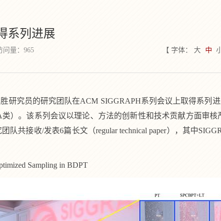
得系列进展
访问量：
965
【 字体：
大
中
李胜研究员的研究团队在
ACM SIGGRAPH
系列会议上取得系列进
A
类）。该系列会议以理论、方法的创新性和技术贡献方面审核
团队共接收/发表
6
篇长文（
regular technical paper
），其中
SIGG
 Optimized Sampling in BDPT