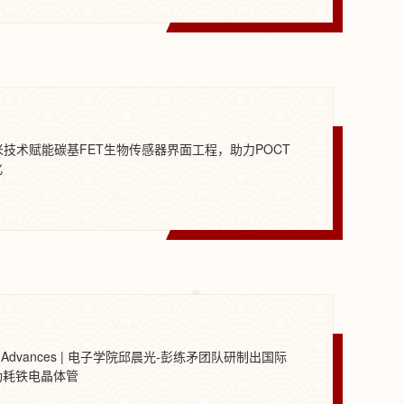
米技术赋能碳基FET生物传感器界面工程，助力POCT
化
ce Advances | 电子学院邱晨光-彭练矛团队研制出国际
功耗铁电晶体管