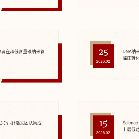
25
作者在超低含量碳纳米管
DNA纳
临床转
2026.02
15
院王兴军-舒浩文团队集成
Scien
上最低
2026.02