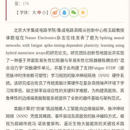
量：
174
【 字体：
大
中
小
】
北京大学集成电路学院/集成电路高精尖创新中心杨玉超教授
课题组在Nature Electronics杂志在线发表了题为Spiking neural
networks with fatigue spike-timing-dependent plasticity learning using
hybrid memristor arrays的研究论文。研究团队创新性地提出并实现
了一种基于界面型易失性忆阻器与非易失性忆阻器栅极耦合的“混
合动力学”突触硬件单元，并基于此构建了支持Fatigue STDP（疲
劳脉冲时序依赖可塑性）学习规则的脉冲神经网络（SNN）硬件系
统。该研究成功攻克了传统类脑计算硬件在复杂高频噪声环境下学
习效率低、缺乏频率自适应性的关键科学难题，为构建高能效、高
鲁棒性的边缘端类脑智能系统提供了全新的器件基础与架构范式。
类脑计算的“抗噪”挑战随着人工智能向边缘端延伸，脉冲神经
网络（SNN）凭借其稀疏、事件驱动及高能效的脉冲编码方式，被
视为超越传统冯·诺依曼架构、逼近生物大脑能效的关键技术路