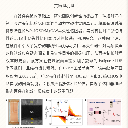
其物理机理
在器件突破的基础上，研究团队创新性地提出了一种短时程抑
制与长时程记忆的忆阻器混合动力学硬件突触单元。将具有短时程
抑制特性的W/ɑ-IGZO/MgO/W易失性忆阻器，与具有长时程记忆特
性的1T1R非易失性忆阻器通过栅极进行物理耦合。这种耦合设计
在硬件中引入了复杂的非线性动力学机制：易失性器件对高频噪声
的抑制效应会动态调节非易失性器件的栅极电压，从而控制长时程
权重的更新。该方案在物理层面直接实现了复杂的 Fatigue STDP
学习规则，且结构极其精简。在180nm工艺节点下，该突触单元面
2
积仅为 2.005 μm
，单次操作能耗低至 4.01 nJ。相比传统CMOS电
路实现的同类功能，面积效率提升超过259倍，实现了忆阻器神经
形态硬件在能效与集成度上的双重飞跃。