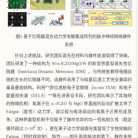
图1 基于忆阻器混合动力学突触集成阵列的脉冲神经网络硬件
系统
针对上述挑战，研究团队首先在材料与器件底层取得了突破。
团队研发了一种结构为 W/ɑ-IGZO/MgO/W 的新型界面型易失性忆
阻器（Interfacial Dynamic Memristor, IDM）。与传统依赖导电细丝
随机生长的忆阻器不同，该器件采用了与硅基后道工艺完全兼容的
垂直叠层结构。利用**原位透射电子显微镜（in-situ TEM）和电子
能量损失谱（EELS）**等先进表征手段，研究团队揭示了其独特
的物理机制：氧离子在 ɑ--IGZO 与 MgO 界面层的反向扩散主导了
Fatigue（疲劳）动力学，该过程与电场驱动的氧离子迁移形成竞
争。这种界面型机制不仅赋予了器件优异的均一性和耐久性（稳定
8
循环超过 2×10
次），更在离子动力学层面完美复现了生物突触的
Fatigue（短时程抑制） 特性——即在高频脉冲刺激下，器件电导