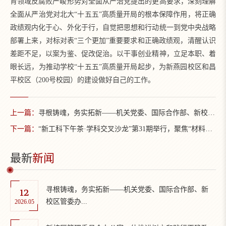
育领域反腐败严峻形势对全面从严治党提出的更高要求，深刻理解
全面从严治党对北大“十五五”高质量开局的根本保障作用，将正确
政绩观内化于心、外化于行，自觉把思想和行动统一到党中央战略
部署上来，对标对表“三个更加”重要要求和正确政绩观，清醒认识
差距不足，以案为鉴、促改促治。以干事创业精神，立足本职、着
眼长远，为推动学校“十五五”高质量开局起步，为新燕园校区和昌
平校区（200号校园）的建设做好自己的工作。
上一篇：
寻根铸魂，务实拓新——机关党委、国际合作部、新校区管委办党支部联合开展主题党日活动
下一篇：
“新工科下午茶·学科交叉沙龙”第31期举行，聚焦“材料、器件、架构、算法，面向未来智能计算的跨尺度对话”
最新
新闻
12
寻根铸魂，务实拓新——机关党委、国际合作部、新
校区管委办...
2026.05