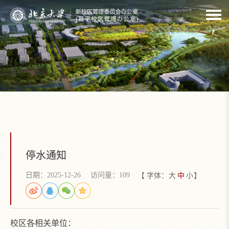
停水通知
日期：2025-12-26
访问量：
109
【 字体：
大
中
小
】
校区各相关单位：