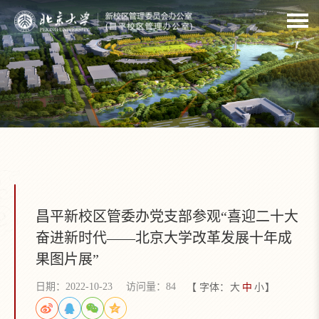
昌平新校区管委办党支部参观“喜迎二十大
奋进新时代——北京大学改革发展十年成
果图片展”
日期：2022-10-23
访问量：
84
【 字体：
大
中
小
】