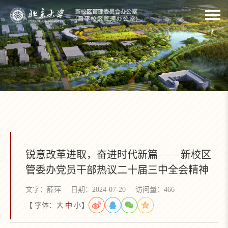
锐意改革进取，奋进时代新篇 ——新校区
管委办党员干部热议二十届三中全会精神
文字：薛萍
日期：2024-07-20
访问量：
466
【 字体：
大
中
小
】