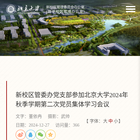
新校区管委办党支部参加北京大学2024年
秋季学期第二次党员集体学习会议
文字：董依冉
摄影：武帅
【 字体：
大
中
小
】
日期：2024-12-27
访问量：
366