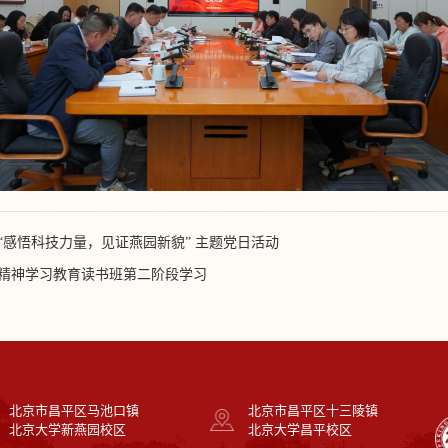
感悟科技力量，见证燕园新貌” 主题党日活动
精神学习教育读书班第二阶段学习
北京市昌平区马池口镇
北京市昌平区十三陵镇
北京大学新燕园校区
北京大学昌平校区