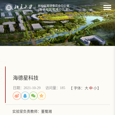
海德星科技
日期：2021-10-29
访问量：
185
【 字体：
大
中
小
】
实验室负责教师：董蜀湘