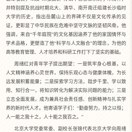
并特别提及抗战时期北大、清华、南开南迁组建长沙临时
大学的历史，指出岳麓山上的界碑不仅是文化传承的见
证，更彰显了中华民族在危难中坚守文脉的坚韧风骨。他
强调，来自“千年庭院”的文化基因涵养了他的家国情怀与
学术品格，更塑造了他“科学与人文融合”的理念，为他的
高等教育管理、人才培养和科研工作打下了坚实的基础。
周绪红对青年学子提出期望：一是筑牢身心根基，以
人文精神涵养心灵世界，保持乐观心态与健康体魄，为长
远发展积蓄能量；二是探索学习方法，跬步千里、学以致
用、知行合一，将知识转化为解决实际问题的能力；三是
立志全面发展，成为兼具社会责任感、创新精神与扎实学
养的新时代人才。他寄语学子们：“勤奋努力，持之以恒；
人一能之我十之，人十能之我百之。”
北京大学党委常委、副校长张锦代表北京大学向周绪