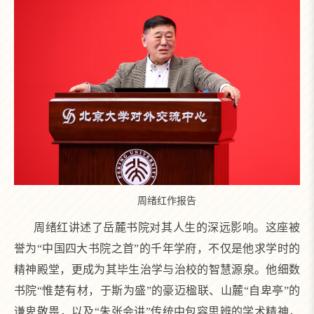
周绪红作报告
周绪红讲述了岳麓书院对其人生的深远影响。这座被
誉为“中国四大书院之首”的千年学府，不仅是他求学时的
精神殿堂，更成为其毕生治学与治校的智慧源泉。他细数
书院“惟楚有材，于斯为盛”的豪迈楹联、山麓“自卑亭”的
谦卑敬畏，以及“朱张会讲”传统中包容思辨的学术精神，