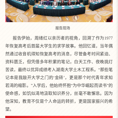
报告现场
报告伊始，周绪红以亲历者的视角，回溯了作为1977
年恢复高考后首届大学生的求学故事。他回忆道，当年偶
然通过收音机得知恢复高考的消息，尽管备考时间紧迫、
资料匮乏，但凭借多年积累的笔记，白天工作、夜晚挑灯
苦读，最终以优异成绩考入湖南大学土木工程系。“那些笔
记本是我敲开大学之门的‘金砖’，更是那个时代青年求知
若渴的缩影。”入学后，他始终怀抱“为中华崛起而读书”的
使命感，如饥似渴地汲取知识养分，丝毫不敢懈怠。因为
他深知，教育不仅是个人命运的转折，更是国家振兴的希
望。