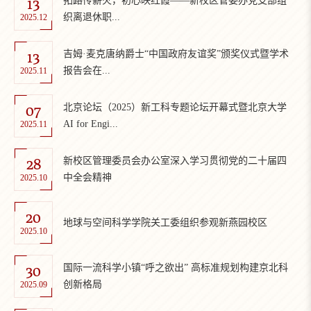
13
拓路传薪火，初心映红霞——新校区管委办党支部组
织离退休职...
2025.12
13
吉姆·麦克唐纳爵士“中国政府友谊奖”颁奖仪式暨学术
报告会在...
2025.11
07
北京论坛（2025）新工科专题论坛开幕式暨北京大学
AI for Engi...
2025.11
28
新校区管理委员会办公室深入学习贯彻党的二十届四
中全会精神
2025.10
20
地球与空间科学学院关工委组织参观新燕园校区
2025.10
30
国际一流科学小镇“呼之欲出” 高标准规划构建京北科
创新格局
2025.09