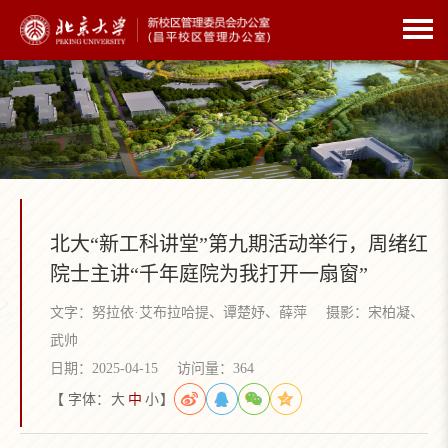
北大“新工科讲堂”第九期活动举行，周绪红
院士主讲“千年庭院为我打开一扇窗”
文字：努拉依·艾布拉哈提、谭楚妤、薛萍
摄影：宋柏凝、
武帅
日期：2025-04-15
访问量：
364
【 字体：
大
中
小
】