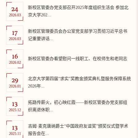
24
新校区管委办党支部召开2025年度组织生活会 参加北
京大学202...
2026.03
17
新校区管理委员会办公室党支部学习贯彻习近平总书
记重要讲话...
2026.03
16
新校区管委办看望慰问一线职工、在校师生和老同志
2026.02
29
北京大学第四届“求实”奖教金颁奖典礼暨服务保障系统
2026年...
2026.01
13
拓路传薪火，初心映红霞——新校区管委办党支部组
织离退休职...
2025.12
13
吉姆·麦克唐纳爵士“中国政府友谊奖”颁奖仪式暨学术
报告会在...
2025.11