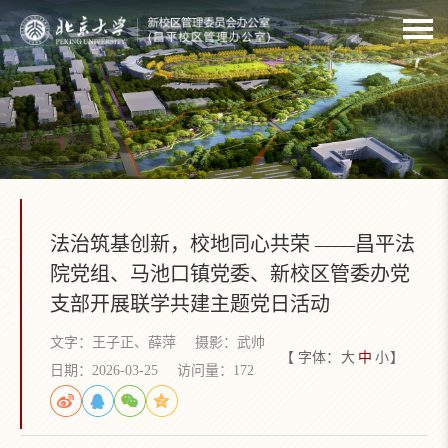
法治筑基创新，校地同心共荣 ——昌平法
院党组、马池口镇党委、新校区管委办党
支部开展联学共建主题党日活动
文字：王子正、薛萍
摄影：武帅
【 字体：
大
中
小
】
日期：2026-03-25
访问量：
172