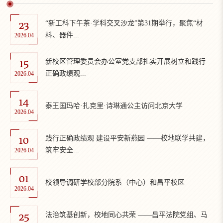
23
“新工科下午茶·学科交叉沙龙”第31期举行，聚焦“材
料、器件...
2026.04
15
新校区管理委员会办公室党支部扎实开展树立和践行
正确政绩观...
2026.04
14
泰王国玛哈·扎克里·诗琳通公主访问北京大学
2026.04
10
践行正确政绩观 建设平安新燕园 ——校地联学共建，
筑牢安全...
2026.04
01
校领导调研学校部分院系（中心）和昌平校区
2026.04
25
法治筑基创新，校地同心共荣 ——昌平法院党组、马