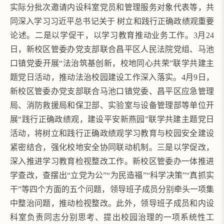
实际分批次邀请内设科室党员和管理服务对象代表等，共
同深入学习习近平总书记关于 树立和践行正确政绩观重要
论述。二是以学促干，以学习教育推动业务工作。3月24
日，新校区管委办党支部联合昌平区人民法院党组、马池
口镇党委开展“法治筑基创新，校地同心共荣”联学共建主
题党日活动，推动法治校园建设工作深入落实。4月9日，
新校区管委办党支部联合马池口镇党委、昌平区应急管理
局、消防救援局和保卫部、实验室与设备管理部等单位开
展“践行正确政绩观，建设平安新燕园”联学共建主题党日
活动，将树立和践行正确政绩观学习教育与校园安全建设
紧密结合，强化校地安全协同联动机制。三是以学促改，
深入推进学习教育检视整改工作。新校区管委办一体推进
学查改，查摆出“立党为公”“为民造福”“科学决策”“真抓实
干”等四个方面的五个问题，领导班子成员分别牵头一项集
中整治问题，推动检视整改。此外，领导班子成员和内设
科室负责同志分别思考、提出校园治理的一项系统性工